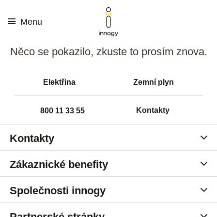
Menu
Něco se pokazilo, zkuste to prosím znova.
Elektřina
Zemní plyn
Kontakty
800 11 33 55
Kontakty
Zákaznická centra
Zákaznické benefity
Kariéra v innogy
Pronájem detektorů
Společnosti innogy
innogy Karta
innogy Energie
Partnerské stránky