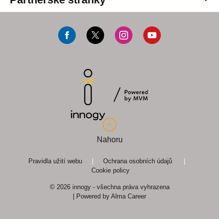
innogy Premium
innogy Energo
fotovoltaika.innogy.cz
F
T
I
Y
Zákaznický časopis
teplonadoma.cz
a
w
n
o
c
i
s
u
prepisenergii.cz
e
t
t
T
CNG.cz
b
t
a
u
o
e
g
b
o
r
r
e
Nahoru
k
a
m
Pravidla užití webu
|
Ochrana osobních údajů
|
Cookie policy
© 2026 innogy - všechna práva vyhrazena
| Powered by
Alma Career