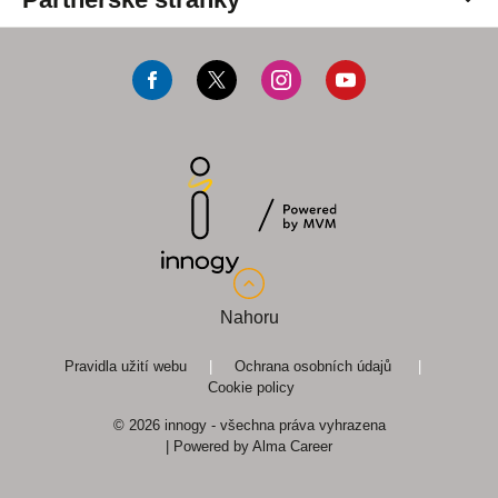
innogy Premium
innogy Energo
fotovoltaika.innogy.cz
F
T
I
Y
Zákaznický časopis
teplonadoma.cz
a
w
n
o
c
i
s
u
prepisenergii.cz
e
t
t
T
CNG.cz
b
t
a
u
o
e
g
b
o
r
r
e
Nahoru
k
a
m
Pravidla užití webu
|
Ochrana osobních údajů
|
Cookie policy
© 2026 innogy - všechna práva vyhrazena
| Powered by
Alma Career