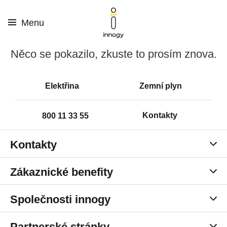
Menu
Něco se pokazilo, zkuste to prosím znova.
Elektřina
Zemní plyn
Kontakty
800 11 33 55
Kontakty
Zákaznická centra
Zákaznické benefity
Kariéra v innogy
Pronájem detektorů
Společnosti innogy
innogy Karta
innogy Energie
Partnerské stránky