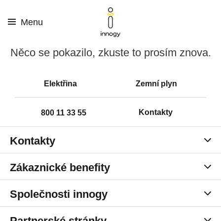
Menu
Něco se pokazilo, zkuste to prosím znova.
Elektřina
Zemní plyn
Kontakty
800 11 33 55
Kontakty
Zákaznická centra
Zákaznické benefity
Kariéra v innogy
Pronájem detektorů
Společnosti innogy
innogy Karta
innogy Energie
Partnerské stránky