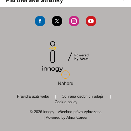
innogy Premium
innogy Energo
fotovoltaika.innogy.cz
F
T
I
Y
Zákaznický časopis
teplonadoma.cz
a
w
n
o
c
i
s
u
prepisenergii.cz
e
t
t
T
CNG.cz
b
t
a
u
o
e
g
b
o
r
r
e
Nahoru
k
a
m
Pravidla užití webu
|
Ochrana osobních údajů
|
Cookie policy
© 2026 innogy - všechna práva vyhrazena
| Powered by
Alma Career