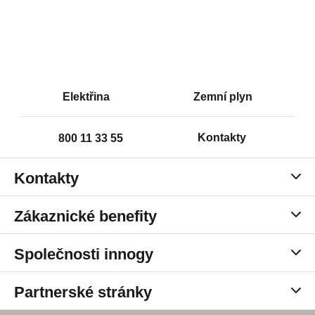
Elektřina
Zemní plyn
Kontakty
800 11 33 55
Kontakty
Zákaznická centra
Zákaznické benefity
Kariéra v innogy
Pronájem detektorů
Společnosti innogy
innogy Karta
innogy Energie
Partnerské stránky
innogy Premium