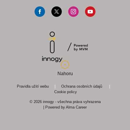
innogy Energo
fotovoltaika.innogy.cz
F
T
I
Y
Zákaznický časopis
teplonadoma.cz
a
w
n
o
c
i
s
u
prepisenergii.cz
e
t
t
T
CNG.cz
b
t
a
u
o
e
g
b
o
r
r
e
Nahoru
k
a
m
Pravidla užití webu
|
Ochrana osobních údajů
|
Cookie policy
© 2026 innogy - všechna práva vyhrazena
| Powered by
Alma Career